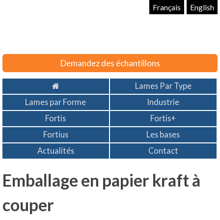
Français
English
Demandez des échantillons
Lames Par Type
Lames par Forme
Industrie
Fortis
Fortis+
Fortius
Les bases
Actualités
Contact
​Emballage en papier kraft à
couper